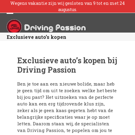
Skip
Wegens vakantie zijn wij gesloten van 9 tot en met 24
to
augustus.
content
Open
Close
mobile
mobile
Exclusieve auto’s kopen
menu
menu
Exclusieve auto’s kopen bij
Driving Passion
Ben je toe aan een nieuwe bolide, maar heb
je geen tijd om uit te zoeken welke het beste
bij jou past? Het uitzoeken van de perfecte
auto kan een erg tijdrovende klus zijn,
zeker als je geen kaas gegeten hebt van de
belangrijke specificaties waar je op moet
letten. Daarom staan wij, de specialisten
van Driving Passion, te popelen om jou te