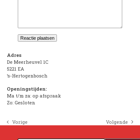
Adres
De Meerheuvel 1C
5221 EA
‘s-Hertogenbosch
Openingstijden:
Ma t/m za: op afspraak
Zo: Gesloten
Volgende
Vorige
next
previous
post:
post: