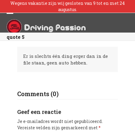
Skip
Wegens vakantie zijn wij gesloten van 9 tot en met 24
to
augustus.
content
Open
Close
mobile
mobile
quote 5
menu
menu
Er is slechts één ding erger dan in de
file staan, geen auto hebben.
Comments (0)
Geef een reactie
Je e-mailadres wordt niet gepubliceerd.
Vereiste velden zijn gemarkeerd met
*