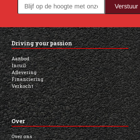
Blijf
Verstuur
op
de
hoogte
met
Driving your passion
onze
nieuwsbrief!
Aanbod
Inruil
Aflevering
Financiering
Verkocht
Over
Over ons