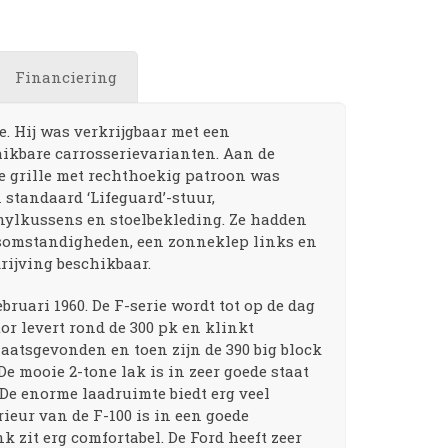
Financiering
e. Hij was verkrijgbaar met een
chikbare carrosserievarianten. Aan de
e grille met rechthoekig patroon was
standaard ‘Lifeguard’-stuur,
nylkussens en stoelbekleding. Ze hadden
rsomstandigheden, een zonneklep links en
rijving beschikbaar.
bruari 1960. De F-serie wordt tot op de dag
or levert rond de 300 pk en klinkt
laatsgevonden en toen zijn de 390 big block
e mooie 2-tone lak is in zeer goede staat
 De enorme laadruimte biedt erg veel
rieur van de F-100 is in een goede
 zit erg comfortabel. De Ford heeft zeer