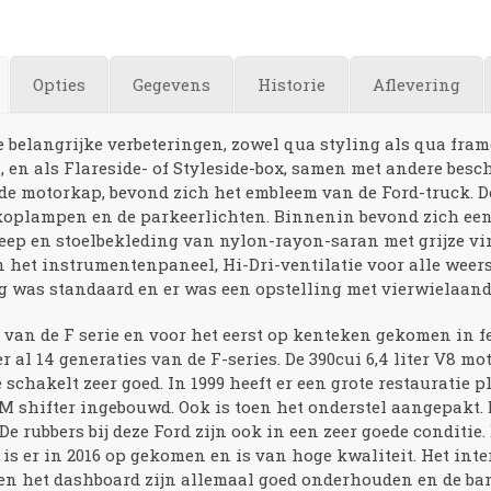
Opties
Gegevens
Historie
Aflevering
e belangrijke verbeteringen, zowel qua styling als qua fram
, en als Flareside- of Styleside-box, samen met andere bes
de motorkap, bevond zich het embleem van de Ford-truck. D
koplampen en de parkeerlichten. Binnenin bevond zich een 
eep en stoelbekleding van nylon-rayon-saran met grijze vi
n het instrumentenpaneel, Hi-Dri-ventilatie voor alle wee
g was standaard en er was een opstelling met vierwielaand
 van de F serie en voor het eerst op kenteken gekomen in fe
al 14 generaties van de F-series. De 390cui 6,4 liter V8 mot
schakelt zeer goed. In 1999 heeft er een grote restauratie p
 shifter ingebouwd. Ook is toen het onderstel aangepakt. D
e rubbers bij deze Ford zijn ook in een zeer goede conditie.
is er in 2016 op gekomen en is van hoge kwaliteit. Het inte
n en het dashboard zijn allemaal goed onderhouden en de bank