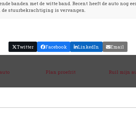
de banden met de witte band. Recent heeft de auto nog een
n de stuurbekrachtiging is vervangen.
Twitter
Facebook
LinkedIn
Email
auto
Plan proefrit
Ruil mijn a