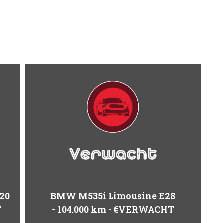
20
BMW M535i Limousine E28
T
104.000 km
€VERWACHT