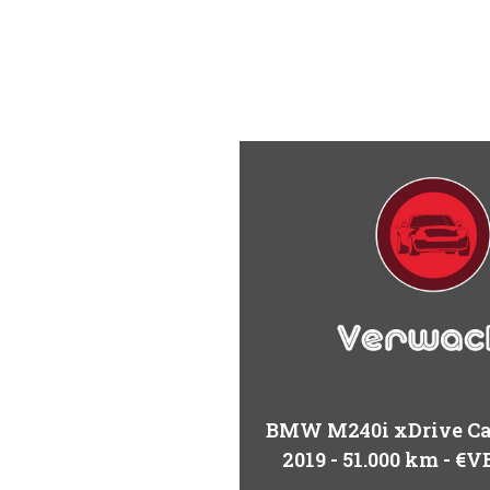
BMW M240i xDrive Cab
2019
51.000 km
€V