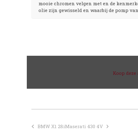
mooie chromen velgen met en de kenmerken
olie zijn gewisseld en waarbij de pomp va
Koop deze 
BMW X1 28i
Maserati 430 4V