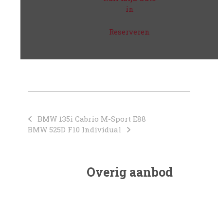
in
Reserveren
BMW 135i Cabrio M-Sport E88
BMW 525D F10 Individual
Overig aanbod