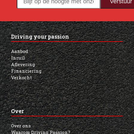
Verstuur
op
de
hoogte
met
Driving your passion
onze
nieuwsbrief!
Aanbod
Inruil
Aflevering
Financiering
Verkocht
Over
Over ons
Waarom Driving Passion?