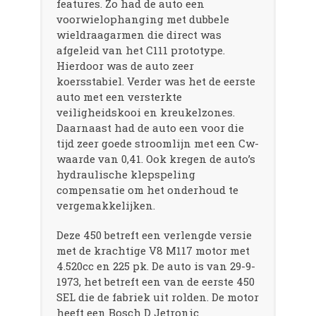
features. Zo had de auto een
voorwielophanging met dubbele
wieldraagarmen die direct was
afgeleid van het C111 prototype.
Hierdoor was de auto zeer
koersstabiel. Verder was het de eerste
auto met een versterkte
veiligheidskooi en kreukelzones.
Daarnaast had de auto een voor die
tijd zeer goede stroomlijn met een Cw-
waarde van 0,41. Ook kregen de auto’s
hydraulische klepspeling
compensatie om het onderhoud te
vergemakkelijken.
Deze 450 betreft een verlengde versie
met de krachtige V8 M117 motor met
4.520cc en 225 pk. De auto is van 29-9-
1973, het betreft een van de eerste 450
SEL die de fabriek uit rolden. De motor
heeft een Bosch D Jetronic