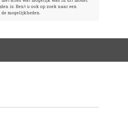
 met alles wat mogelijk was in dit model.
jden is. Bent u ook op zoek naar een
 de mogelijkheden.