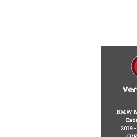
BMW M
Cabr
2019
€V