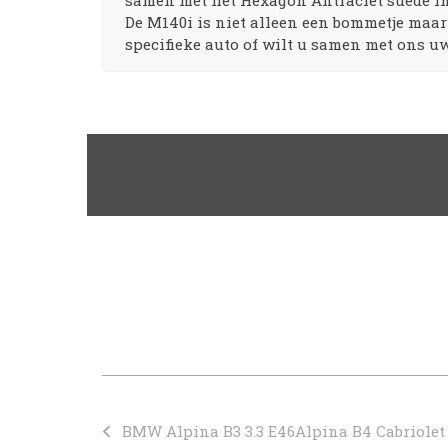
samen met het Hexagon Antraciet suède inte
De M140i is niet alleen een bommetje maar 
specifieke auto of wilt u samen met ons 
BMW Alpina B3 3.3 E46
Alpina B4 Cabriolet