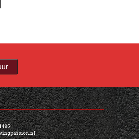
uur
Get In Touch
4485
vingpassion.nl