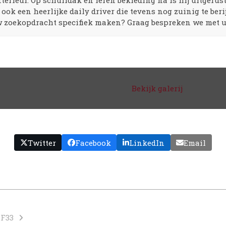
rieur. Op schuifdak en leren bekleding na is hij uitgerust
ook een heerlijke daily driver die tevens nog zuinig te beri
uw zoekopdracht specifiek maken? Graag bespreken we met u
Bekijk galerij
Twitter
Facebook
LinkedIn
Email
 F33