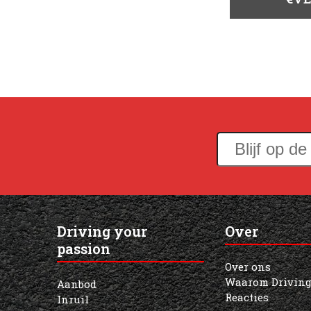
Blijf
op
de
hoogte
Driving your
Over
met
passion
onze
Over ons
Waarom Driving
Aanbod
nieuwsbrief
Reacties
Inruil