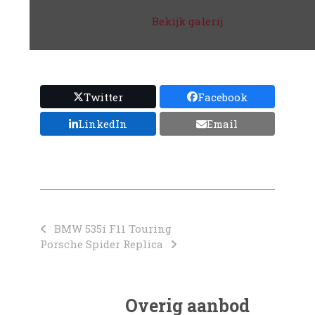
Bekijk galerij
Twitter
Facebook
LinkedIn
Email
BMW 535i F11 Touring
Porsche Spider Replica
Overig aanbod