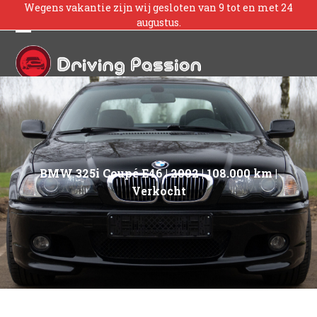
Skip
Wegens vakantie zijn wij gesloten van 9 tot en met 24
augustus.
to
content
Open
Close
mobile
mobile
menu
menu
BMW 325i Coupé E46 | 2002 | 108.000 km |
Verkocht