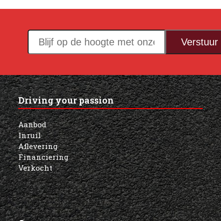
Blijf
Verstuur
op
de
hoogte
met
Driving your passion
onze
nieuwsbrief!
Aanbod
Inruil
Aflevering
Financiering
Verkocht