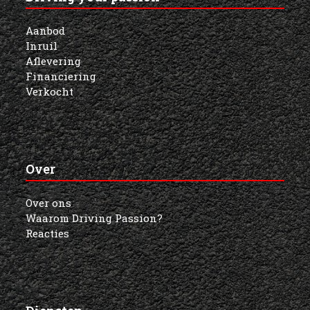
onze
nieuwsbrief!
Aanbod
Inruil
Aflevering
Financiering
Verkocht
Over
Over ons
Waarom Driving Passion?
Reacties