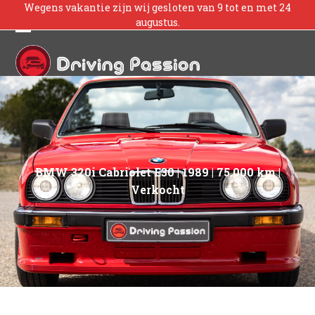
Skip
Wegens vakantie zijn wij gesloten van 9 tot en met 24
augustus.
to
content
Open
Close
mobile
mobile
menu
menu
BMW 320i Cabriolet E30 | 1989 | 75.000 km |
Verkocht