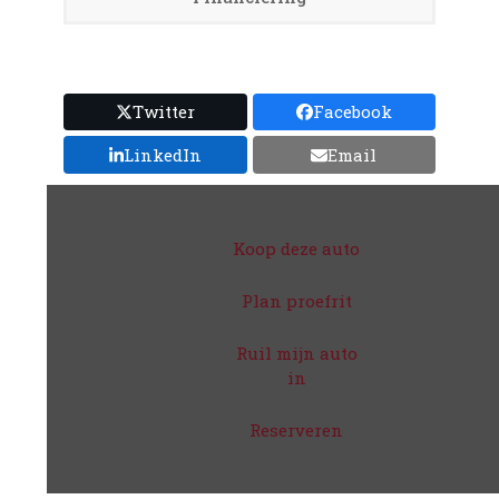
Twitter
Facebook
LinkedIn
Email
Koop deze auto
Plan proefrit
Ruil mijn auto
in
Reserveren