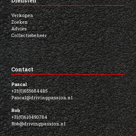
Diensten
Verkopen
Zoeken
Advies
Collectiebeheer
Contact
Pascal
+31(0)655684485
Pascal@drivingpassion.nl
Rob
+31(0)610490784
Rob@drivingpassion.nl