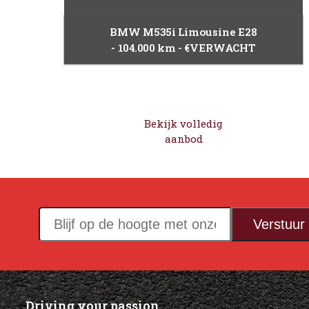
BMW M535i Limousine E28
104.000 km
€VERWACHT
Bekijk volledig
aanbod
Blijf
Verstuur
op
de
hoogte
met
Driving your passion