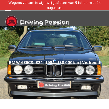
Skip
Wegens vakantie zijn wij gesloten van 9 tot en met 24
augustus.
to
content
Open
Close
mobile
mobile
menu
menu
BMW 635CSi E24 | 1984 | 180.000km | Verkocht