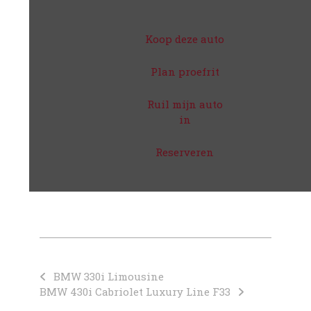
Koop deze auto
Plan proefrit
Ruil mijn auto
in
Reserveren
BMW 330i Limousine
BMW 430i Cabriolet Luxury Line F33