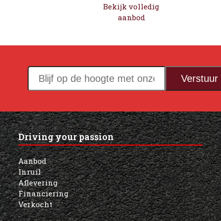
Bekijk volledig
aanbod
Blijf
Verstuur
op
de
hoogte
met
Driving your passion
onze
nieuwsbrief!
Aanbod
Inruil
Aflevering
Financiering
Verkocht