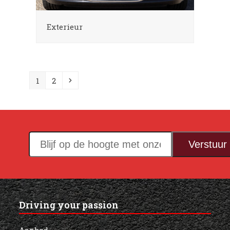
Exterieur
Page
Page
Next
1
2
Blijf
Verstuur
op
de
hoogte
met
Driving your passion
onze